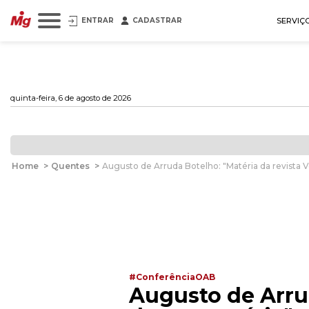
ENTRAR
CADASTRAR
SERVIÇ
quinta-feira, 6 de agosto de 2026
Home
>
Quentes
>
Augusto de Arruda Botelho: "Matéria da revista V
#ConferênciaOAB
Augusto de Arrud