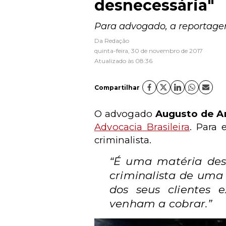
desnecessária"
Para advogado, a reportagem
Da Redação
quinta-feira, 30 de novembro de 2017
Atualizado às 08:36
Compartilhar
O advogado
Augusto de A
Advocacia Brasileira
. Para 
criminalista.
“É uma matéria des
criminalista de uma
dos seus clientes 
venham a cobrar.”