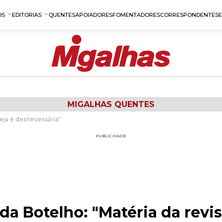
OS
EDITORIAS
QUENTES
APOIADORES
FOMENTADORES
CORRESPONDENTES
MIGALHAS QUENTES
eja é desnecessária"
PUBLICIDADE
a Botelho: "Matéria da revis