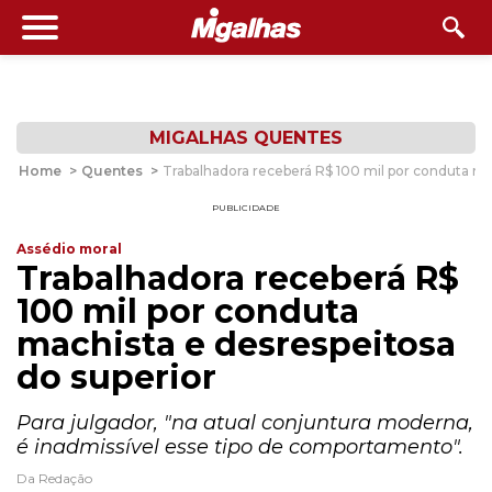
MIGALHAS QUENTES
Home
>
Quentes
>
Trabalhadora receberá R$ 100 mil por conduta ma
PUBLICIDADE
Assédio moral
Trabalhadora receberá R$
100 mil por conduta
machista e desrespeitosa
do superior
Para julgador, "na atual conjuntura moderna,
é inadmissível esse tipo de comportamento".
Da Redação