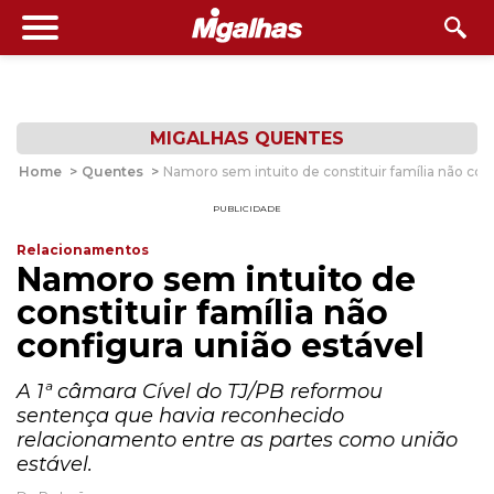
MIGALHAS QUENTES
Home
>
Quentes
>
Namoro sem intuito de constituir família não con
PUBLICIDADE
Relacionamentos
Namoro sem intuito de
constituir família não
configura união estável
A 1ª câmara Cível do TJ/PB reformou
sentença que havia reconhecido
relacionamento entre as partes como união
estável.