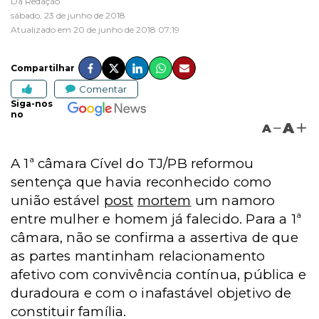
Da Redação
sábado, 23 de junho de 2018
Atualizado em 20 de junho de 2018 07:19
Compartilhar
Comentar
Siga-nos
no
A
A
A 1ª câmara Cível do TJ/PB reformou
sentença que havia reconhecido como
união estável
post
mortem
um namoro
entre mulher e homem já falecido. Para a 1ª
câmara, não se confirma a assertiva de que
as partes mantinham relacionamento
afetivo com convivência contínua, pública e
duradoura e com o inafastável objetivo de
constituir família.