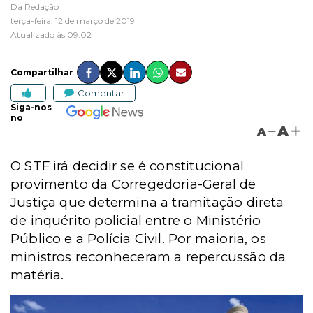
Da Redação
terça-feira, 12 de março de 2019
Atualizado às 09:02
Compartilhar
Comentar
Siga-nos
no
A
A
O STF irá decidir se é constitucional
provimento da Corregedoria-Geral de
Justiça que determina a tramitação direta
de inquérito policial entre o Ministério
Público e a Polícia Civil. Por maioria, os
ministros reconheceram a repercussão da
matéria.