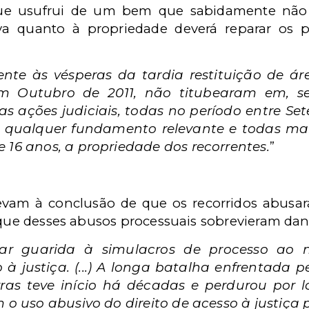
 que usufrui de um bem que sabidamente não 
iva quanto à propriedade deverá reparar os p
ente às vésperas da tardia restituição de á
em Outubro de 2011, não titubearam em, se
s ações judiciais, todas no período entre S
em qualquer fundamento relevante e todas m
 16 anos, a propriedade dos recorrentes.
”
evam à conclusão de que os recorridos abusar
 que desses abusos processuais sobrevieram dan
ar guarida à simulacros de processo ao n
 justiça. (...) A longa batalha enfrentada pe
ras teve início há décadas e perdurou por 
 o uso abusivo do direito de acesso à justiça p