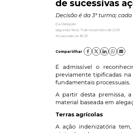
de sucessivas a
Decisão é da 3ª turma; cada
Da Redação
segunda-feira, 11 de novembro de 2019
Atualizado às 18:29
Compartilhar
É admissível o reconhec
previamente tipificadas na
fundamentais processuais.
A partir desta premissa, 
material baseada em alega
Terras agrícolas
A ação indenizatória tem,