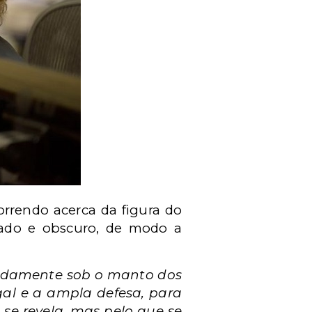
correndo acerca da figura do
flado e obscuro, de modo a
gadamente sob o manto dos
egal e a ampla defesa, para
 se revela, mas pelo que se