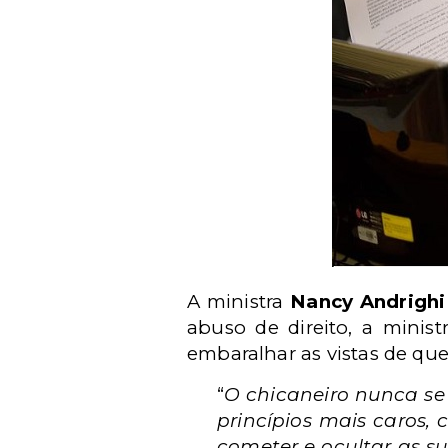
A ministra
Nancy Andrighi
abuso de direito, a minis
embaralhar as vistas de que
“
O chicaneiro nunca se
princípios mais caros, 
cometer e ocultar as su