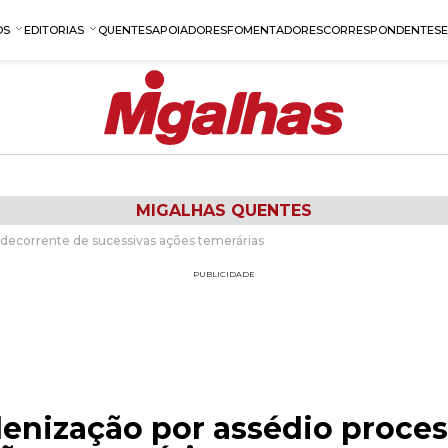
OS
EDITORIAS
QUENTES
APOIADORES
FOMENTADORES
CORRESPONDENTES
MIGALHAS QUENTES
 decorrente de sucessivas ações temerárias
PUBLICIDADE
denização por assédio proces