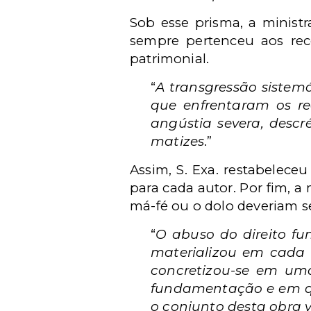
Sob esse prisma, a minist
sempre pertenceu aos re
patrimonial.
“
A transgressão sistemá
que enfrentaram os re
angústia severa, descr
matizes
.”
Assim, S. Exa. restabelec
para cada autor. Por fim, a
má-fé ou o dolo deveriam s
“
O abuso do direito fu
materializou em cada 
concretizou-se em uma
fundamentação e em qu
o conjunto desta obra 