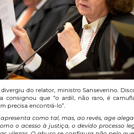
divergiu do relator, ministro Sanseverino. Dis
tra consignou que “o ardil, não raro, é camu
m precisa encontrá-lo”.
 apresenta como tal, mas, ao revés, age ale
como o acesso à justiça, o devido processo l
as vilezas. O abuso se configura não pelo que