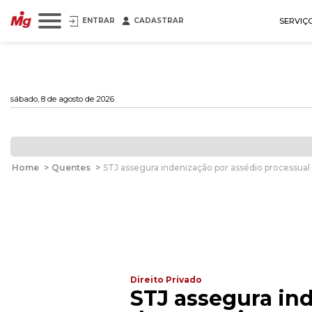
ENTRAR
CADASTRAR
SERVIÇ
sábado, 8 de agosto de 2026
Home
>
Quentes
>
STJ assegura indenização por assédio processual
Direito Privado
STJ assegura in