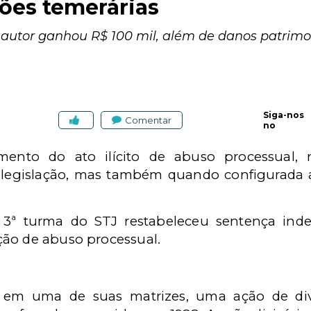
ções temerárias
 autor ganhou R$ 100 mil, além de danos patrimon
Siga-nos
Comentar
no
imento do ato ilícito de abuso processual,
 legislação, mas também quando configurada a
a 3ª turma do STJ restabeleceu sentença ind
ção de abuso processual.
 em uma de suas matrizes, uma ação de divi