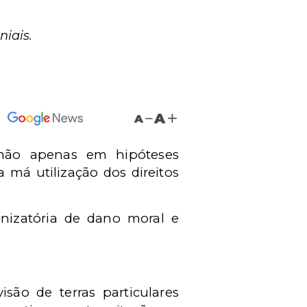
iais.
A
A
 não apenas em hipóteses
 má utilização dos direitos
enizatória de dano moral e
são de terras particulares