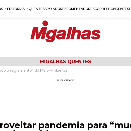
OS
EDITORIAS
QUENTES
APOIADORES
FOMENTADORES
CORRESPONDENTES
MIGALHAS QUENTES
 todo o regramento” do Meio Ambiente
PUBLICIDADE
aproveitar pandemia para “mu