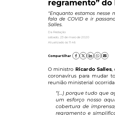
regramento” do
"Enquanto estamos nesse m
fala de COVID e ir passan
Salles.
Da Redação
sábado, 23 de maio de 2020
Atualizado às 11:46
Compartilhar
O ministro
Ricardo Salles
,
coronavírus para mudar to
reunião ministerial ocorrida
“(...) porque tudo que a
um esforço nosso aqu
cobertura de imprensa
regramento e simplific