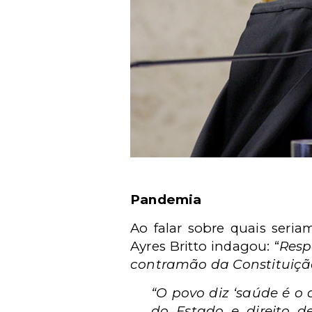
Pandemia
Ao falar sobre quais seri
Ayres Britto indagou: “
Resp
contramão da Constituiçã
“O povo diz ‘saúde é o 
do Estado e direito d