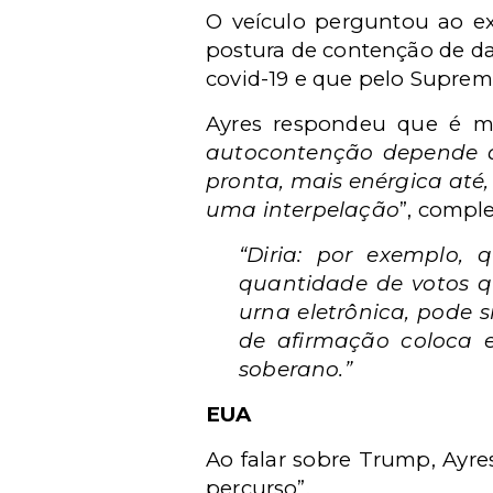
O veículo perguntou ao ex
postura de contenção de da
covid-19 e que pelo Supremo
Ayres respondeu que é mu
autocontenção depende d
pronta, mais enérgica até
uma interpelação
”, compl
“Diria: por exemplo,
quantidade de votos qu
urna eletrônica, pode si
de afirmação coloca e
soberano.”
EUA
Ao falar sobre Trump, Ayres
percurso”.