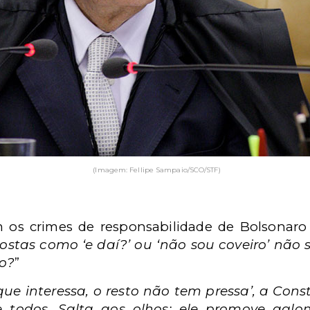
(Imagem: Fellipe Sampaio/SCO/STF)
am os crimes de responsabilidade de Bolsonar
ostas como ‘e daí?’ ou ‘não sou coveiro’ nã
o?
”
que interessa, o resto não tem pressa’, a Cons
e todos. Salta aos olhos: ele promove agl