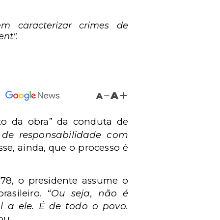
em caracterizar crimes de
nt".
A
A
nto da obra” da conduta de
s de responsabilidade com
isse, ainda, que o processo é
. 78, o presidente assume o
sileiro. “
Ou seja, não é
 a ele. É de todo o povo.
ou.