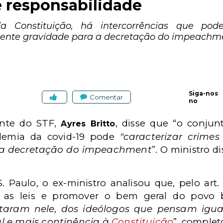
e responsabilidade
a Constituição, há intercorrências que pod
ciente gravidade para a decretação do impeachme
Siga-nos
Comentar
no
ente do STF,
, disse que “o conju
Ayres Britto
demia da covid-19
pode
"caracterizar crime
a a decretação do impeachment
”. O ministro d
. Paulo, o ex-ministro analisou que, pelo art
as leis e promover o bem geral do povo bra
taram nele, dos ideólogos que pensam igual
l e mais continência à
Constituição
”, complet