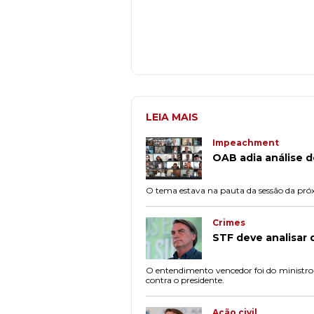
LEIA MAIS
Impeachment
OAB adia análise 
O tema estava na pauta da sessão da próxi
Crimes
STF deve analisar
O entendimento vencedor foi do ministro 
contra o presidente.
Ação civil