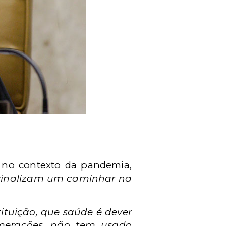
o no contexto da pandemia,
o sinalizam um caminhar na
tituição, que saúde é dever
omerações, não tem usado