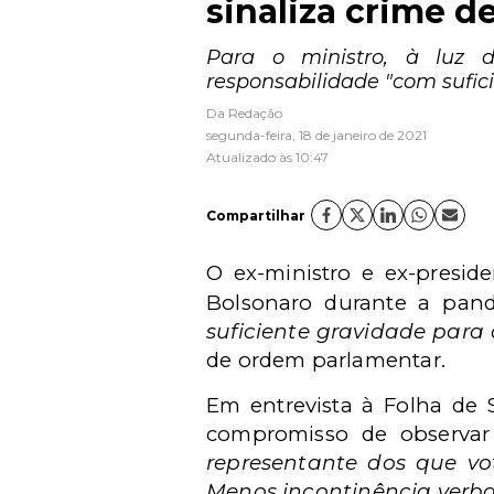
sinaliza crime d
Para o ministro, à luz d
responsabilidade "com sufi
Da Redação
segunda-feira, 18 de janeiro de 2021
Atualizado às 10:47
Compartilhar
O ex-ministro e ex-presid
Bolsonaro durante a pan
suficiente gravidade par
de ordem parlamentar.
Em entrevista à Folha de S
compromisso de observar 
representante dos que vo
Menos incontinência verba