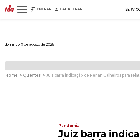
ENTRAR
CADASTRAR
SERVIÇ
domingo, 9 de agosto de 2026
Home
>
Quentes
>
Juiz barra indicação de Renan Calheiros para relat
Pandemia
Juiz barra indic