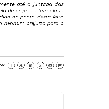
amente até a juntada das
ela de urgência formulado
ido no ponto, desta feita
em nenhum prejuízo para o
har