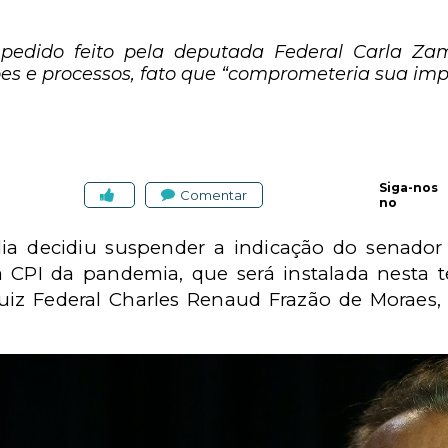
edido feito pela deputada Federal Carla Zam
s e processos, fato que “comprometeria sua imp
Siga-nos
Comentar
no
ília decidiu suspender a indicação do senado
 CPI da pandemia, que será instalada nesta te
juiz Federal Charles Renaud Frazão de Moraes, 