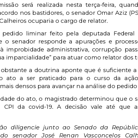
issão será realizada nesta terça-feira, qua
r acordo nos bastidores, o senador Omar Aziz (
 Calheiros ocuparia o cargo de relator.
edido liminar feito pela deputada Federal 
e o senador responde a apurações e process
 à improbidade administrativa, corrupção pas
a imparcialidade” para atuar como relator dos 
 obstante a doutrina aponte que é suficiente a
no ato a ser praticado para o curso da açã
ais densos para avançar na análise do pedido 
idade do ato, o magistrado determinou que o 
 CPI da covid-19. A decisão vale até que a
ão diligencie junto ao Senado da Repúbli
o senador José Renan Vasconcelos Calh