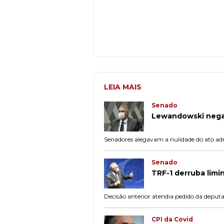
LEIA MAIS
Senado
Lewandowski nega 
Senadores alegavam a nulidade do ato adm
Senado
TRF-1 derruba limi
Decisão anterior atendia pedido da deput
CPI da Covid