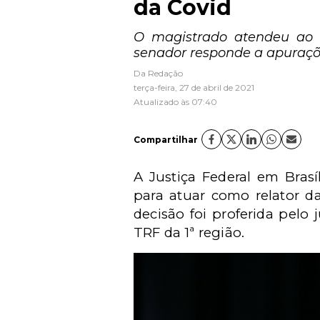
da Covid
O magistrado atendeu ao p
senador responde a apuraçõe
Da Redação
terça-feira, 27 de abril de 2021
Atualizado às 07:40
Compartilhar
A Justiça Federal em Bras
para atuar como relator da
decisão foi proferida pelo 
TRF da 1ª região.