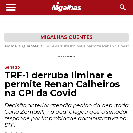
MIGALHAS QUENTES
Home
>
Quentes
>
TRF-1 derruba liminar e permite Renan Calheiros
PUBLICIDADE
Senado
TRF-1 derruba liminar e
permite Renan Calheiros
na CPI da Covid
Decisão anterior atendia pedido da deputada
Carla Zambelli, no qual alegou que o senador
responde por improbidade administrativa no
STF.