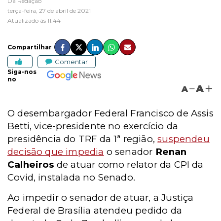
Da Redação
terça-feira, 27 de abril de 2021
Atualizado às 11:44
Compartilhar
Comentar
Siga-nos
no
A
A
O desembargador Federal Francisco de Assis
Betti, vice-presidente no exercício da
presidência do TRF da 1ª região,
suspendeu
decisão que impedia
o senador
Renan
Calheiros
de atuar como relator da CPI da
Covid, instalada no Senado.
Ao impedir o senador de atuar, a Justiça
Federal de Brasília atendeu pedido da