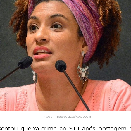
(Imagem: Reprodução/Facebook)
resentou queixa-crime ao STJ após postagem 