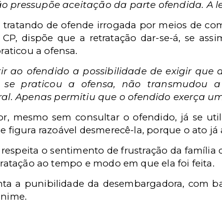
não pressupõe aceitação da parte ofendida. A le
se tratando de ofende irrogada por meios de c
o CP, dispõe que a retratação dar-se-á, se assi
aticou a ofensa.
r ao ofendido a possibilidade de exigir que a
e praticou a ofensa, não transmudou a 
ral. Apenas permitiu que o ofendido exerça u
sor, mesmo sem consultar o ofendido, já se ut
e figura razoável desmerecê-la, porque o ato já a
respeita o sentimento de frustração da família de
etratação ao tempo e modo em que ela foi feita.
nta a punibilidade da desembargadora, com base
ânime.