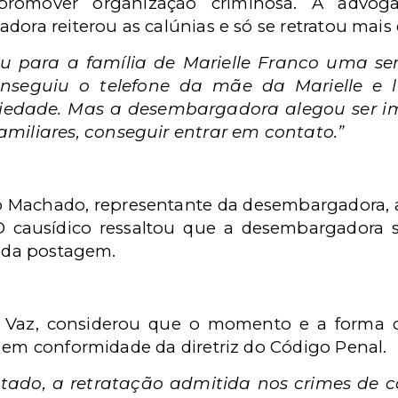
 promover organização criminosa. A advog
dora reiterou as calúnias e só se retratou mais 
ou para a família de Marielle Franco uma 
nseguiu o telefone da mãe da Marielle e l
riedade. Mas a desembargadora alegou ser im
miliares, conseguir entrar em contato.”
 Machado, representante da desembargadora, a
 O causídico ressaltou que a desembargadora 
s da postagem.
ita Vaz, considerou que o momento e a forma q
e em conformidade da diretriz do Código Penal.
ntado, a retratação admitida nos crimes de 