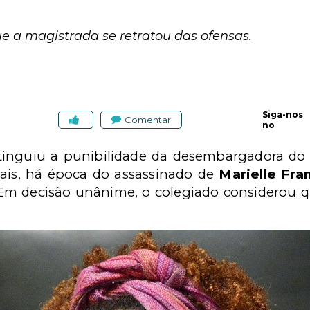
ue a magistrada se retratou das ofensas.
Siga-nos
Comentar
no
tinguiu a punibilidade da desembargadora do T
iais, há época do assassinado de
Marielle Fra
Em decisão unânime, o colegiado considerou qu