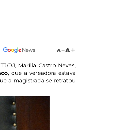
A
A
J/RJ, Marília Castro Neves,
nco
, que a vereadora estava
e a magistrada se retratou