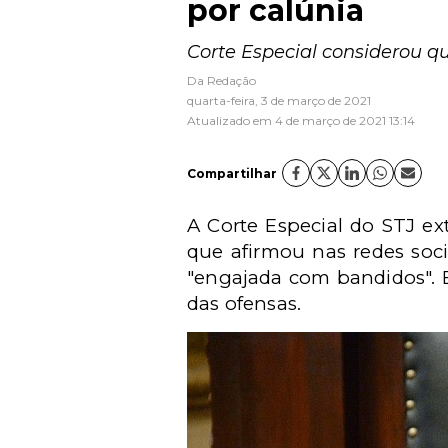
por calúnia
Corte Especial considerou q
Da Redação
quarta-feira, 3 de março de 2021
Atualizado em 4 de março de 2021 13:14
Compartilhar
A Corte Especial do STJ ex
que afirmou nas redes soc
"engajada com bandidos". 
das ofensas.