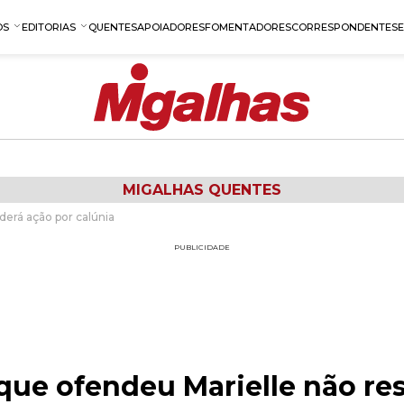
OS
EDITORIAS
QUENTES
APOIADORES
FOMENTADORES
CORRESPONDENTES
MIGALHAS QUENTES
derá ação por calúnia
PUBLICIDADE
 que ofendeu Marielle não r