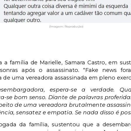
(Imagem: Reprodução)
a família de Marielle, Samara Castro, em sust
esonras após o assassinato. “Fake news for
ta de uma vereadora assassinada em pleno exercí
sembargadora, espera-se a verdade. Q
-se bom senso. Diante de palavras proferida
eito de uma vereadora brutalmente assassina
cia, sensatez e empatia. Se nada disso é possív
gada da família, sustentou que a desembar