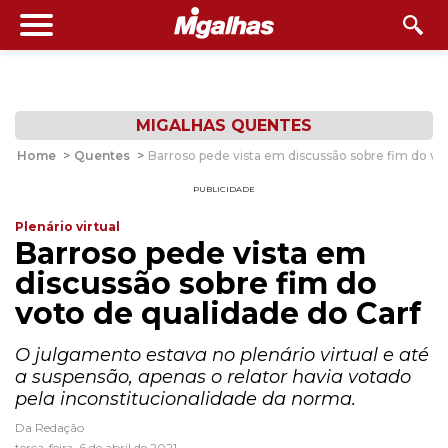
MIGALHAS QUENTES
Home
>
Quentes
>
Barroso pede vista em discussão sobre fim do vo
PUBLICIDADE
Plenário virtual
Barroso pede vista em
discussão sobre fim do
voto de qualidade do Carf
O julgamento estava no plenário virtual e até
a suspensão, apenas o relator havia votado
pela inconstitucionalidade da norma.
Da Redação
terça-feira, 6 de abril de 2021