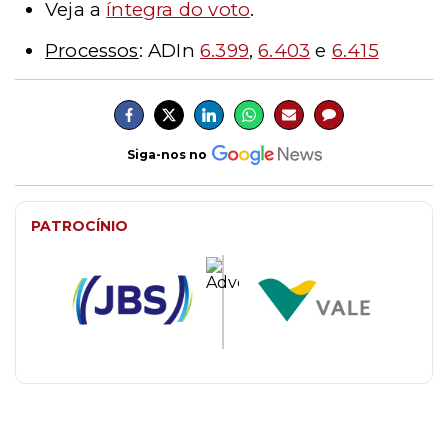
Veja a
íntegra do voto
.
Processos
: ADIn
6.399
,
6.403
e
6.415
Siga-nos no
PATROCÍNIO