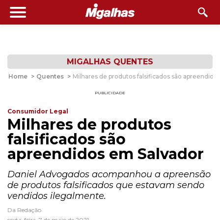
MIGALHAS QUENTES
Home
>
Quentes
>
Milhares de produtos falsificados são apreendido
PUBLICIDADE
Consumidor Legal
Milhares de produtos
falsificados são
apreendidos em Salvador
Daniel Advogados acompanhou a apreensão
de produtos falsificados que estavam sendo
vendidos ilegalmente.
Da Redação
sexta-feira, 7 de maio de 2021