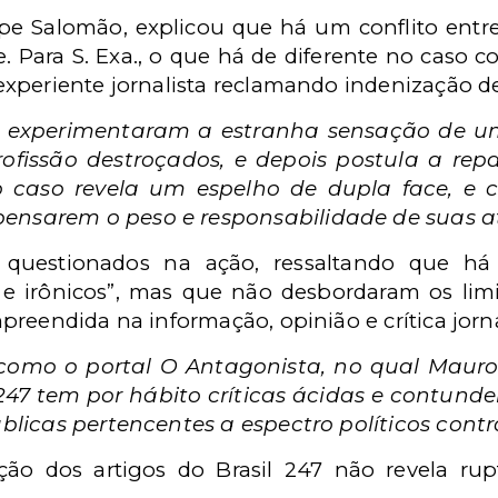
elipe Salomão, explicou que há um conflito entr
e. Para S. Exa., o que há de diferente no caso co
periente jornalista reclamando indenização de 
os experimentaram a estranha sensação de u
rofissão destroçados, e depois postula a re
 caso revela um espelho de dupla face, e co
ensarem o peso e responsabilidade de suas a
 questionados na ação, ressaltando que há
 e irônicos”, mas que não desbordaram os limi
reendida na informação, opinião e crítica jornal
m como o portal O Antagonista, no qual Maur
l 247 tem por hábito críticas ácidas e contu
úblicas pertencentes a espectro políticos contr
ação dos artigos do Brasil 247 não revela rup