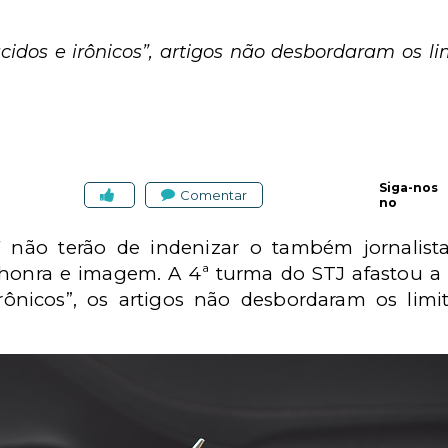
cidos e irônicos”, artigos não desbordaram os lim
Siga-nos
Comentar
no
247 não terão de indenizar o também jornalist
honra e imagem. A 4ª turma do STJ afastou a
rônicos”, os artigos não desbordaram os limit