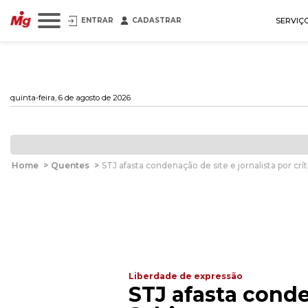
ENTRAR
CADASTRAR
SERVIÇ
quinta-feira, 6 de agosto de 2026
Home
>
Quentes
>
STJ afasta condenação de site e jornalista por crí
Liberdade de expressão
STJ afasta conden