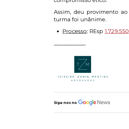
compromisso ético.
Assim, deu provimento ao 
turma foi unânime.
Processo
: REsp
1.729.550
____________
Siga-nos no