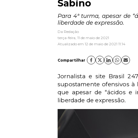
Sabino
Para 4ª turma, apesar de “á
liberdade de expressão.
Da Redação
terça-feira, 11 de maio de 2021
Atualizado em 12 de maio de 2021 11:14
Compartilhar
Jornalista e site Brasil 
supostamente ofensivos à 
que apesar de “ácidos e i
liberdade de expressão.