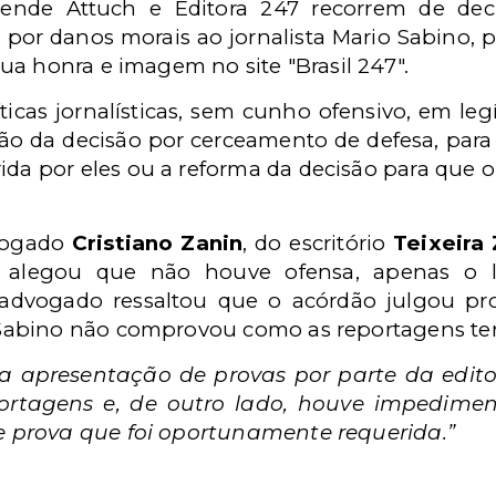
ezende Attuch e Editora 247 recorrem de de
or danos morais ao jornalista Mario Sabino, p
ua honra e imagem no site "Brasil 247".
icas jornalísticas, sem cunho ofensivo, em legí
o da decisão por cerceamento de defesa, para
ida por eles ou a reforma da decisão para que 
dvogado
Cristiano Zanin
, do escritório
Teixeira
, alegou que não houve ofensa, apenas o li
 advogado ressaltou que o acórdão julgou pr
abino não comprovou como as reportagens ter
 a apresentação de provas por parte da editor
portagens e, de outro lado, houve impedimen
e prova que foi oportunamente requerida.”