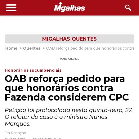
MIGALHAS QUENTES
Home
>
Quentes
>
OAB reforça pedido para que honorários contra
PUBLICIDADE
Honorários sucumbenciais
OAB reforça pedido para
que honorários contra
Fazenda considerem CPC
Petição foi protocolada nesta quinta-feira, 27.
O relator do caso é o ministro Nunes
Marques.
Da Redação
quinta-feira, 27 de maio de 2021