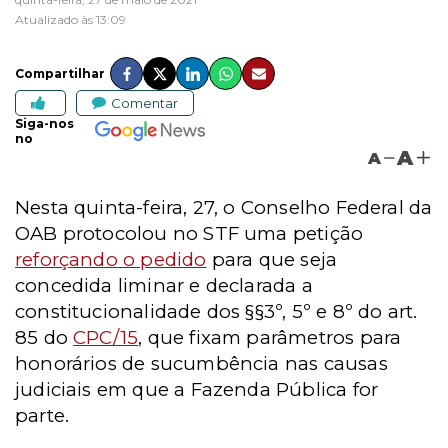
Atualizado às 13:09
Compartilhar
Comentar
Siga-nos
no
A
A
Nesta quinta-feira, 27, o Conselho Federal da
OAB protocolou no STF uma petição
reforçando o pedido
para que seja
concedida liminar e declarada a
constitucionalidade dos §§3º, 5º e 8º do art.
85 do
CPC/15
, que fixam parâmetros para
honorários de sucumbência nas causas
judiciais em que a Fazenda Pública for
parte.