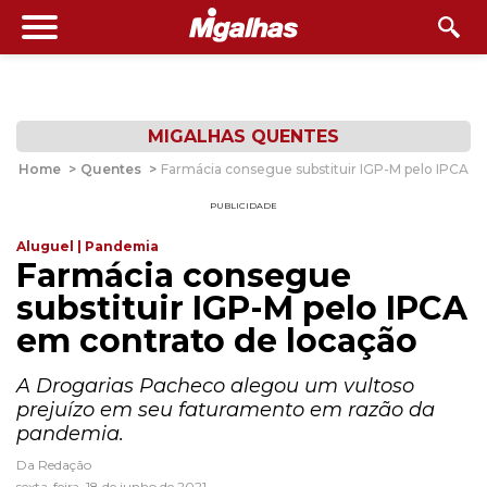
MIGALHAS QUENTES
Home
>
Quentes
>
Farmácia consegue substituir IGP-M pelo IPCA e
PUBLICIDADE
Aluguel | Pandemia
Farmácia consegue
substituir IGP-M pelo IPCA
em contrato de locação
A Drogarias Pacheco alegou um vultoso
prejuízo em seu faturamento em razão da
pandemia.
Da Redação
sexta-feira, 18 de junho de 2021