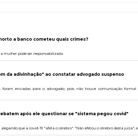
morto a banco cometeu quais crimes?
is a mulher pode ser responsabilizada.
"dom da adivinhação" ao constatar advogado suspenso
ias foram enviadas para o advogado, pois não houve comunicação formal n
debatem após ele questionar se "sistema pegou covid"
alegando que a covid-19 "afeta o cérebro". "Não afetou o cérebro desta juíza", 