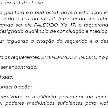
ocessual. Anote-se.
 a genitora e o padrasto) movem esta ação e
ificando o réu na inicial, fornecendo seu últ
ndo ser ele FALECIDO (fls. 17) e requerendo
 designada audiência de conciliação e mediação”
diz: “aguardo a citação do requerido e a d
m os requerentes, EMENDANDO A INICIAL, no pr
u ser encontrado;
itado;
ponder à ação;
ealizada a audiência preliminar de conc
i poderes mediúnicos suficientes para via