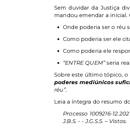
Sem duvidar da Justiça div
mandou emendar a inicial. O 
Onde poderia ser o réu 
Como poderia ser ele cit
Como poderia ele respon
“ENTRE QUEM”
seria rea
Sobre este último tópico, 
poderes mediúnicos sufic
réu”
.
Leia a íntegra do resumo do
Processo 1009216-12.20
J.B.S. - - J.G.S.S.
– Vistos.