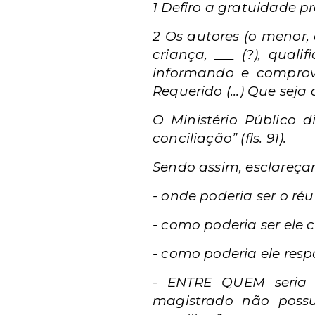
1 Defiro a gratuidade pr
2 Os autores (o menor,
criança, ___ (?), qual
informando e comprova
Requerido (...) Que seja
O Ministério Público 
conciliação” (fls. 91).
Sendo assim, esclareça
- onde poderia ser o ré
- como poderia ser ele c
- como poderia ele res
- ENTRE QUEM seria r
magistrado não possu