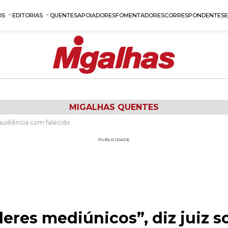
OS
EDITORIAS
QUENTES
APOIADORES
FOMENTADORES
CORRESPONDENTES
MIGALHAS QUENTES
 audiência com falecido
PUBLICIDADE
eres mediúnicos”, diz juiz s