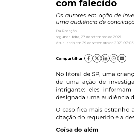
com falecido
Os autores em ação de inv
uma audiência de conciliaç
Da Redação
segunda-feira, 27 de setembro de 2021
Atualizado em 29 de setembro de 2021 07:05
Compartilhar
No litoral de SP, uma cria
de uma ação de investiga
intrigante: eles informa
designada uma audiência d
O caso fica mais estranho 
citação do requerido e a de
Coisa do além