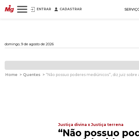
ENTRAR
CADASTRAR
SERVIÇ
domingo, 9 de agosto de 2026
Home
>
Quentes
>
“Não possuo poderes mediúnicos”, diz juiz sobre
Justiça divina x Justiça terrena
“Não possuo pod