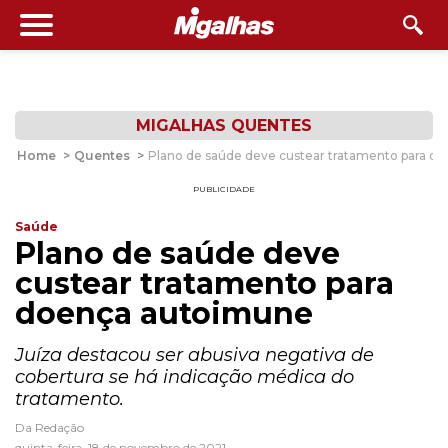
MIGALHAS QUENTES
Home
>
Quentes
>
Plano de saúde deve custear tratamento para d
PUBLICIDADE
Saúde
Plano de saúde deve
custear tratamento para
doença autoimune
Juíza destacou ser abusiva negativa de
cobertura se há indicação médica do
tratamento.
Da Redação
quinta-feira, 18 de novembro de 2021