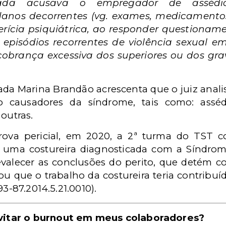
da acusava o empregador de assédi
nos decorrentes (vg. exames, medicamentos, 
ícia psiquiátrica, ao responder questioname
episódios recorrentes de violência sexual e
obrança excessiva dos superiores ou dos gra
a Marina Brandão acrescenta que o juiz analis
causadores da síndrome, tais como: assédi
 outras.
prova pericial, em 2020, a 2ª turma do TST
 uma costureira diagnosticada com a Síndrom
valecer as conclusões do perito, que detém c
ou que o trabalho da costureira teria contribu
93-87.2014.5.21.0010).
itar o burnout em meus colaboradores?