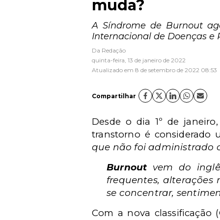
muda?
A Síndrome de Burnout agor
Internacional de Doenças e
Da Redação
quinta-feira, 13 de janeiro de 2022
Atualizado em 8 de setembro de 2022 08:53
Compartilhar
Desde o dia 1º de janeir
transtorno é considerado
que não foi administrado 
Burnout
vem do inglês
frequentes, alterações 
se concentrar, sentime
Com a nova classificação 