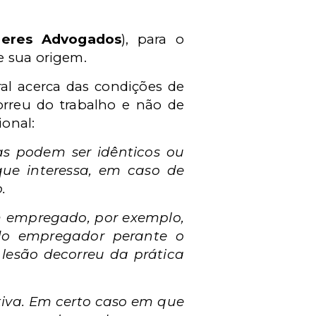
Peres Advogados
), para o
e sua origem.
ral acerca das condições de
orreu do trabalho e não de
ional:
as podem ser idênticos ou
que interessa, em caso de
.
m empregado, por exemplo,
s do empregador perante o
 lesão decorreu da prática
tiva. Em certo caso em que