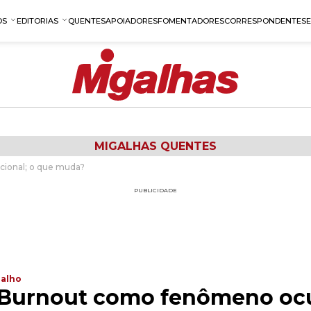
OS
EDITORIAS
QUENTES
APOIADORES
FOMENTADORES
CORRESPONDENTES
MIGALHAS QUENTES
ional; o que muda?
PUBLICIDADE
balho
Burnout como fenômeno ocu