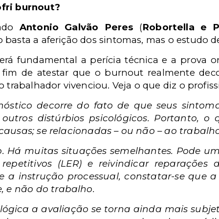
fri burnout?
gado
Antonio Galvão Peres
(
Robortella e 
 basta a aferição dos sintomas, mas o estudo d
rá fundamental a perícia técnica e a prova o
a fim de atestar que o burnout realmente dec
 trabalhador vivenciou. Veja o que diz o profiss
gnóstico decorre do fato de que seus sintom
utros distúrbios psicológicos. Portanto, o 
s causas; se relacionadas – ou não – ao trabalho
o. Há muitas situações semelhantes. Pode u
s repetitivos (LER) e reivindicar reparaçõe
te a instrução processual, constatar-se que a
, e não do trabalho.
lógica a avaliação se torna ainda mais subje