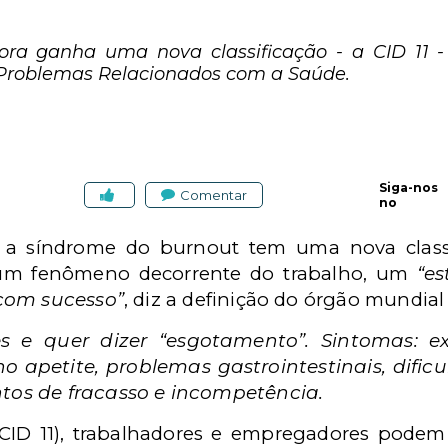
a ganha uma nova classificação - a CID 11 - n
 Problemas Relacionados com a Saúde.
Siga-nos
Comentar
no
o, a síndrome do burnout tem uma nova class
 um fenômeno decorrente do trabalho, um
“es
com sucesso”
, diz a definição do órgão mundial
 e quer dizer “esgotamento”. Sintomas: e
no apetite, problemas gastrointestinais, difi
ntos de fracasso e incompetência.
(CID 11), trabalhadores e empregadores pode