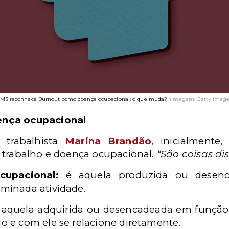
MS reconhece Burnout como doença ocupacional; o que muda?
(Imagem: Getty image
ença ocupacional
 trabalhista
Marina Brandão
, inicialment
 trabalho e doença ocupacional.
“São coisas dis
cupacional:
é aquela produzida ou desenca
rminada atividade.
aquela adquirida ou desencadeada em função
do e com ele se relacione diretamente.