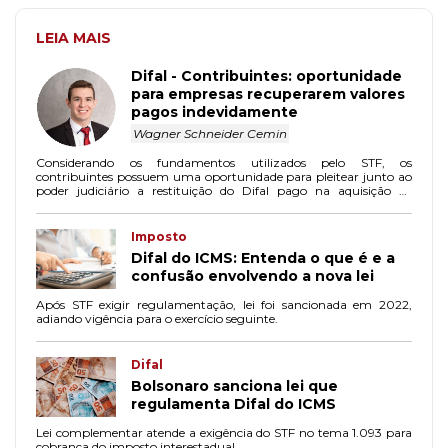
LEIA MAIS
Difal - Contribuintes: oportunidade
para empresas recuperarem valores
pagos indevidamente
Wagner Schneider Cemin
Considerando os fundamentos utilizados pelo STF, os
contribuintes possuem uma oportunidade para pleitear junto ao
poder judiciário a restituição do Difal pago na aquisição de
mercadorias para uso e consumo e destinadas ao ativo
imobilizado.
Imposto
Difal do ICMS: Entenda o que é e a
confusão envolvendo a nova lei
Após STF exigir regulamentação, lei foi sancionada em 2022,
adiando vigência para o exercício seguinte.
Difal
Bolsonaro sanciona lei que
regulamenta Difal do ICMS
Lei complementar atende a exigência do STF no tema 1.093 para
cobrança do imposto interestadual.