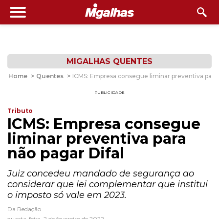
MIGALHAS QUENTES
Home
>
Quentes
>
ICMS: Empresa consegue liminar preventiva para 
PUBLICIDADE
Tributo
ICMS: Empresa consegue
liminar preventiva para
não pagar Difal
Juiz concedeu mandado de segurança ao
considerar que lei complementar que institui
o imposto só vale em 2023.
Da Redação
quarta-feira, 2 de fevereiro de 2022