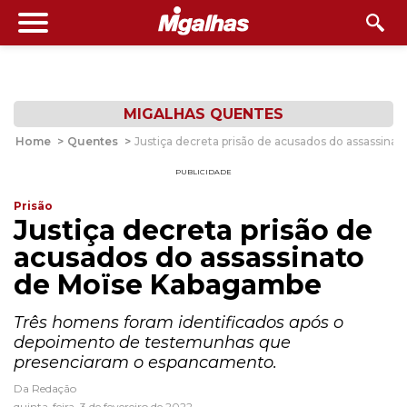
MIGALHAS QUENTES
Home
>
Quentes
>
Justiça decreta prisão de acusados do assassin
PUBLICIDADE
Prisão
Justiça decreta prisão de
acusados do assassinato
de Moïse Kabagambe
Três homens foram identificados após o
depoimento de testemunhas que
presenciaram o espancamento.
Da Redação
quinta-feira, 3 de fevereiro de 2022