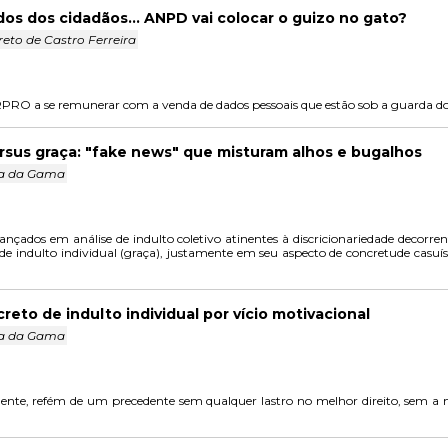
s dos cidadãos... ANPD vai colocar o guizo no gato?
to de Castro Ferreira
ERPRO a se remunerar com a venda de dados pessoais que estão sob a guarda d
ersus graça: "fake news" que misturam alhos e bugalhos
ra da Gama
çados em análise de indulto coletivo atinentes à discricionariedade decorrente
de indulto individual (graça), justamente em seu aspecto de concretude casuístic
reto de indulto individual por vício motivacional
ra da Gama
damente, refém de um precedente sem qualquer lastro no melhor direito, sem 