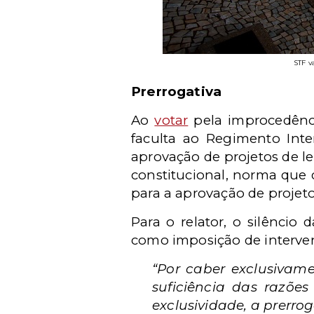
STF v
Prerrogativa
Ao
votar
pela improcedênci
faculta ao Regimento Inte
aprovação de projetos de le
constitucional, norma que
para a aprovação de projetos
Para o relator, o silêncio
como imposição de intervenç
“Por caber exclusivam
suficiência das razõe
exclusividade, a prerro