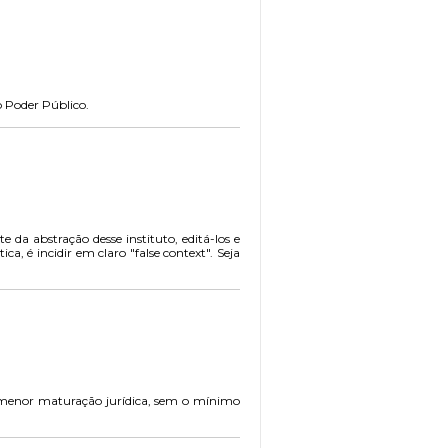
o Poder Público.
 da abstração desse instituto, editá-los e
a, é incidir em claro "false context". Seja
a menor maturação jurídica, sem o mínimo