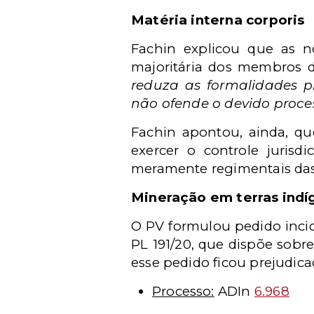
Matéria interna corporis
Fachin explicou que as 
majoritária dos membros d
reduza as formalidades pr
não ofende o devido proces
Fachin apontou, ainda, qu
exercer o controle jurisd
meramente regimentais das C
Mineração em terras indí
O PV formulou pedido inci
PL 191/20, que dispõe sobr
esse pedido ficou prejudica
Processo:
ADIn
6.968