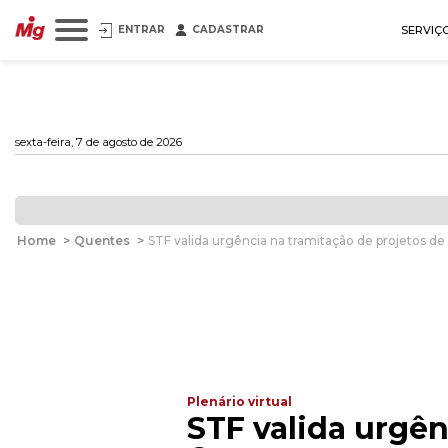
ENTRAR
CADASTRAR
SERVIÇ
sexta-feira, 7 de agosto de 2026
Home
>
Quentes
>
STF valida urgência na tramitação de projetos de
Plenário virtual
STF valida urgên