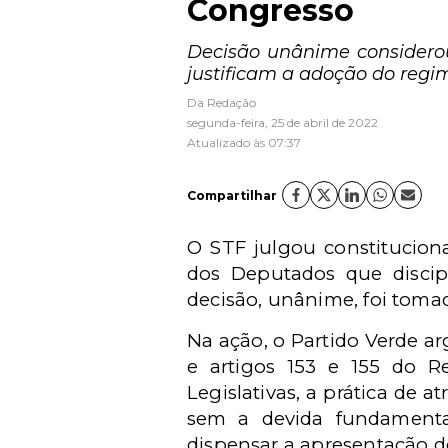
Congresso
Decisão unânime considero
justificam a adoção do regi
Da Redação
segunda-feira, 25 de abril de 2022
Atualizado às 07:37
Compartilhar
O STF julgou constitucion
dos Deputados que discipl
decisão, unânime, foi toma
Na ação, o Partido Verde 
e artigos 153 e 155 do R
Legislativas, a prática de 
sem a devida fundamentaç
dispensar a apresentação d