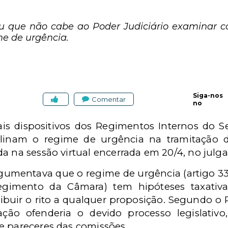
u que não cabe ao Poder Judiciário examinar c
me de urgência.
Siga-nos
Comentar
no
ais dispositivos dos Regimentos Internos do 
inam o regime de urgência na tramitação de
da na sessão virtual encerrada em 20/4, no julg
argumentava que o regime de urgência (artigo 
egimento da Câmara) tem hipóteses taxativa
atribuir o rito a qualquer proposição. Segundo o
ão ofenderia o devido processo legislativo
e pareceres das comissões.