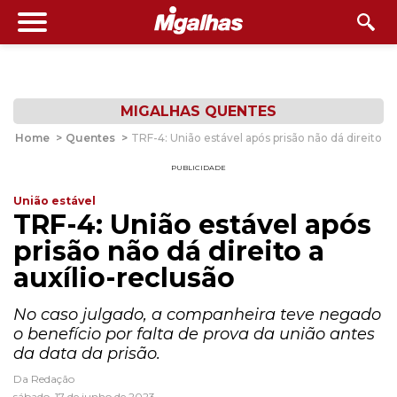
MIGALHAS QUENTES
Home
>
Quentes
>
TRF-4: União estável após prisão não dá direito a 
PUBLICIDADE
União estável
TRF-4: União estável após
prisão não dá direito a
auxílio-reclusão
No caso julgado, a companheira teve negado
o benefício por falta de prova da união antes
da data da prisão.
Da Redação
sábado, 17 de junho de 2023