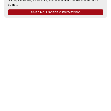
correspondentes, 27 estados, +50 mil audiências realizadas. Você
cuida...
SAIBA MAIS SOBRE O ESCRITÓRIO