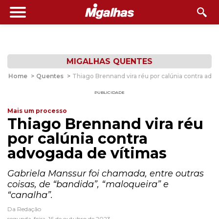
MIGALHAS QUENTES
Home
>
Quentes
>
Thiago Brennand vira réu por calúnia contra adv
PUBLICIDADE
Mais um processo
Thiago Brennand vira réu
por calúnia contra
advogada de vítimas
Gabriela Manssur foi chamada, entre outras
coisas, de “bandida”, “maloqueira” e
“canalha”.
Da Redação
segunda-feira, 16 de outubro de 2023