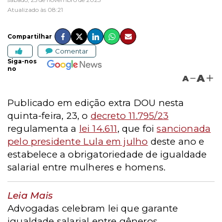
Atualizado às 08:21
Compartilhar
Comentar
Siga-nos
no
A
A
Publicado em edição extra DOU nesta
quinta-feira, 23, o
decreto 11.795/23
regulamenta a
lei 14.611
, que foi
sancionada
pelo presidente Lula em julho
deste ano e
estabelece a obrigatoriedade de igualdade
salarial entre mulheres e homens.
Leia Mais
Advogadas celebram lei que garante
igualdade salarial entre gêneros