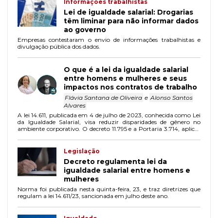
Informações trabalhistas
Lei de igualdade salarial: Drogarias
têm liminar para não informar dados
ao governo
Empresas contestaram o envio de informações trabalhistas e
divulgação pública dos dados.
O que é a lei da igualdade salarial
entre homens e mulheres e seus
impactos nos contratos de trabalho
Flávia Santana de Oliveira
e
Alonso Santos
Alvares
A lei 14.611, publicada em 4 de julho de 2023, conhecida como Lei
da Igualdade Salarial, visa reduzir disparidades de gênero no
ambiente corporativo. O decreto 11.795 e a Portaria 3.714, aplica-
se a empresas com 100 ou mais empregados, exigindo relatórios
semestrais sobre transparência salarial e critérios remuneratórios.
Legislação
Decreto regulamenta lei da
igualdade salarial entre homens e
mulheres
Norma foi publicada nesta quinta-feira, 23, e traz diretrizes que
regulam a lei 14.611/23, sancionada em julho deste ano.