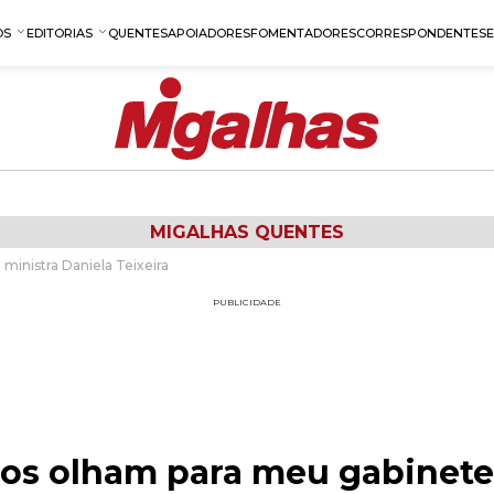
OS
EDITORIAS
QUENTES
APOIADORES
FOMENTADORES
CORRESPONDENTES
MIGALHAS QUENTES
 ministra Daniela Teixeira
PUBLICIDADE
iros olham para meu gabinete"