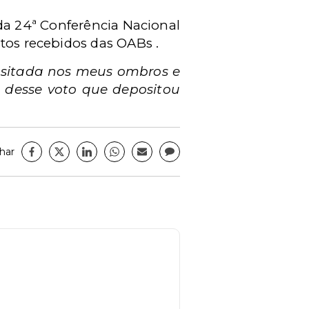
da 24ª Conferência Nacional
otos recebidos das OABs .
ositada nos meus ombros e
desse voto que depositou
har