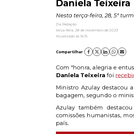
Daniela Teixeira
Nesta terça-feira, 28, 5ª tur
Da Redação
terça-feira, 28 de novembro de 2023
Atualizado às 16:15
Compartilhar
Com "honra, alegria e entus
Daniela Teixeira
foi
recebi
Ministro Azulay destacou a
bagagem, segundo o ministr
Azulay também destacou 
comissões humanistas, mos
país.