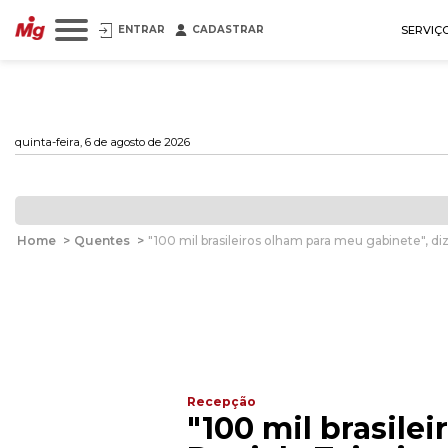
ENTRAR
CADASTRAR
SERVIÇ
quinta-feira, 6 de agosto de 2026
Home
>
Quentes
>
"100 mil brasileiros olham para meu gabinete", diz
Recepção
"100 mil brasile