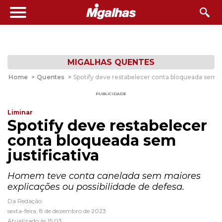
MIGALHAS QUENTES
Home
>
Quentes
>
Spotify deve restabelecer conta bloqueada sem ju
PUBLICIDADE
Liminar
Spotify deve restabelecer
conta bloqueada sem
justificativa
Homem teve conta canelada sem maiores
explicações ou possibilidade de defesa.
Da Redação
sexta-feira, 8 de dezembro de 2023
Atualizado às 15:03