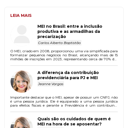
LEIA MAIS
MEI no Brasil: entre a inclusão
produtiva e as armadilhas da
precarização
Carlos Alberto Baptistão
O MEI, criado em 2008, proporcionou uma via simplificada para
formalizar pequenos negócios no Brasil, alcançando mais de 15
milhões de inscrições em 2023, representando cerca de 70% das
empresas ativas no país e sendo uma política inclusiva de
destaque mundial, impulsionada por entidades como o Sescon-
SP.
A diferença da contribuição
previdenciária para PJ e MEI
Jeanne Vargas
Importante destacar que o MEI, apesar de possuir um CNPJ, não
é uma pessoa jurídica. Ele é equiparado a uma pessoa jurídica
para efeitos fiscais e perante a Previdência é um contribuinte
individual.
Quais são os cuidados de quem é
MEI na hora de se aposentar?