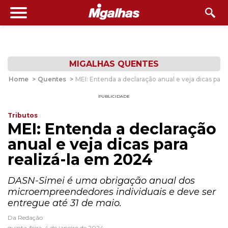
MIGALHAS QUENTES
Home
>
Quentes
>
MEI: Entenda a declaração anual e veja dicas para
PUBLICIDADE
Tributos
MEI: Entenda a declaração
anual e veja dicas para
realizá-la em 2024
DASN-Simei é uma obrigação anual dos
microempreendedores individuais e deve ser
entregue até 31 de maio.
Da Redação
quinta-feira, 4 de janeiro de 2024