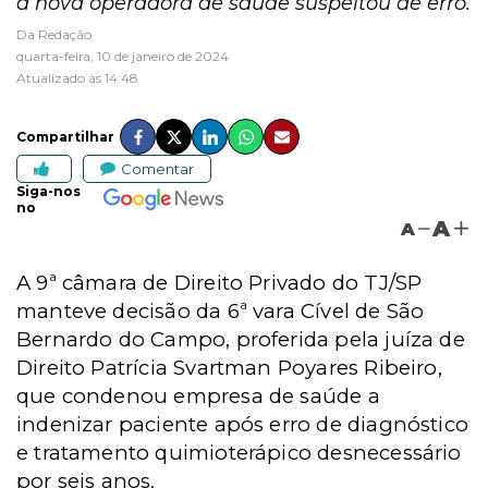
à nova operadora de saúde suspeitou de erro.
Da Redação
quarta-feira, 10 de janeiro de 2024
Atualizado às 14:48
Compartilhar
Comentar
Siga-nos
no
A
A
A 9ª câmara de Direito Privado do TJ/SP
manteve decisão da 6ª vara Cível de São
Bernardo do Campo, proferida pela juíza de
Direito Patrícia Svartman Poyares Ribeiro,
que condenou empresa de saúde a
indenizar paciente após erro de diagnóstico
e tratamento quimioterápico desnecessário
por seis anos.