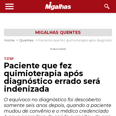
MIGALHAS QUENTES
Home
>
Quentes
>
Paciente que fez quimioterapia após diagnóstico
PUBLICIDADE
TJ/SP
Paciente que fez
quimioterapia após
diagnóstico errado será
indenizada
O equívoco no diagnóstico foi descoberto
somente seis anos depois, quando a paciente
mudou de convênio e o médico credenciado