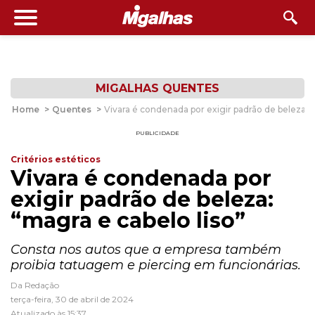
MIGALHAS QUENTES
Home
>
Quentes
>
Vivara é condenada por exigir padrão de beleza: “
PUBLICIDADE
Critérios estéticos
Vivara é condenada por
exigir padrão de beleza:
“magra e cabelo liso”
Consta nos autos que a empresa também
proibia tatuagem e piercing em funcionárias.
Da Redação
terça-feira, 30 de abril de 2024
Atualizado às 15:37