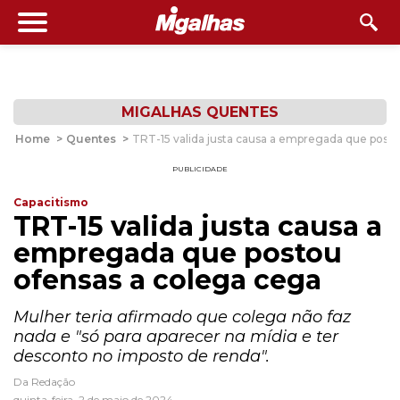
MIGALHAS QUENTES
Home
>
Quentes
>
TRT-15 valida justa causa a empregada que post
PUBLICIDADE
Capacitismo
TRT-15 valida justa causa a
empregada que postou
ofensas a colega cega
Mulher teria afirmado que colega não faz
nada e "só para aparecer na mídia e ter
desconto no imposto de renda".
Da Redação
quinta-feira, 2 de maio de 2024