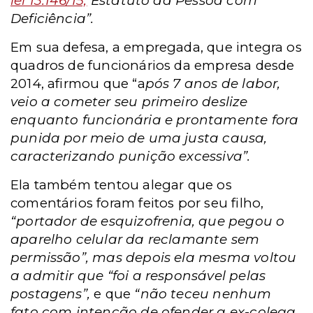
lei 13.146/15,
Estatuto da Pessoa com
Deficiência”.
Em sua defesa, a empregada, que integra os
quadros de funcionários da empresa desde
2014, afirmou que “a
pós 7 anos de labor,
veio a cometer seu primeiro deslize
enquanto funcionária e prontamente fora
punida por meio de uma justa causa,
caracterizando punição excessiva”.
Ela também tentou alegar que os
comentários foram feitos por seu filho,
“portador de esquizofrenia, que pegou o
aparelho celular da reclamante sem
permissão”, mas depois ela mesma voltou
a admitir que “foi a responsável pelas
postagens”,
e que
“não teceu nenhum
fato com intenção de ofender a ex-colega,