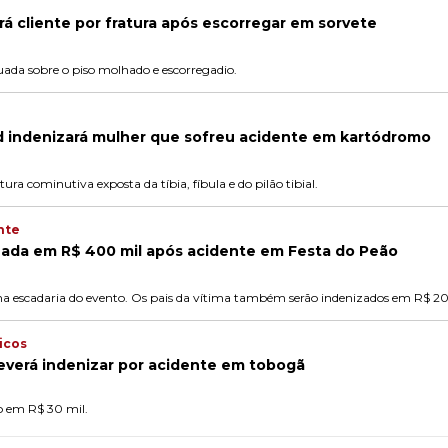
á cliente por fratura após escorregar em sorvete
quada sobre o piso molhado e escorregadio.
d indenizará mulher que sofreu acidente em kartódromo
tura cominutiva exposta da tíbia, fíbula e do pilão tibial.
nte
zada em R$ 400 mil após acidente em Festa do Peão
ma escadaria do evento. Os pais da vítima também serão indenizados em R$ 20
icos
everá indenizar por acidente em tobogã
ão em R$ 30 mil.