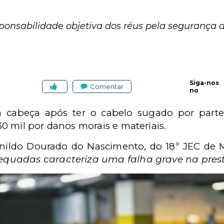
ponsabilidade objetiva dos réus pela segurança d
Siga-nos
Comentar
no
a cabeça após ter o cabelo sugado por parte
0 mil por danos morais e materiais.
rsenildo Dourado do Nascimento, do 18º JEC d
uadas caracteriza uma falha grave na presta