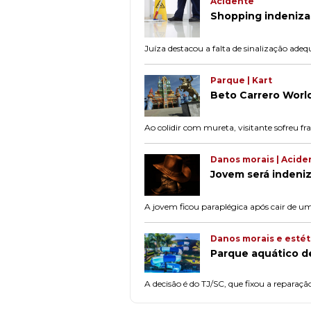
Acidente
Shopping indenizar
Juíza destacou a falta de sinalização ade
Parque | Kart
Beto Carrero Worl
Ao colidir com mureta, visitante sofreu fra
Danos morais | Acide
Jovem será indeni
A jovem ficou paraplégica após cair de u
Danos morais e estét
Parque aquático d
A decisão é do TJ/SC, que fixou a reparaç