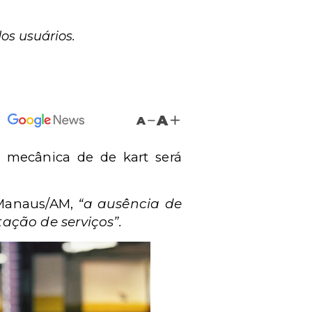
os usuários.
A
A
 mecânica de de kart será
e Manaus/AM,
“a ausência de
ção de serviços”.