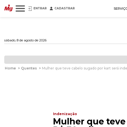
ENTRAR
CADASTRAR
SERVIÇ
sábado, 8 de agosto de 2026
Home
>
Quentes
>
Mulher que teve cabelo sugado por kart será ind
Indenização
Mulher que teve