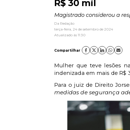
R$ 30 mil
Magistrado considerou a res
Da Redação
terça-feira, 24 de setembro de 2024
Atualizado às 11:30
Compartilhar
Mulher que teve lesões n
indenizada em mais de R$ 3
Para o juiz de Direito Jo
medidas de segurança adeq