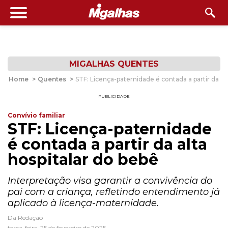
MIGALHAS QUENTES
Home
>
Quentes
>
STF: Licença-paternidade é contada a partir da al
PUBLICIDADE
Convívio familiar
STF: Licença-paternidade
é contada a partir da alta
hospitalar do bebê
Interpretação visa garantir a convivência do
pai com a criança, refletindo entendimento já
aplicado à licença-maternidade.
Da Redação
terça-feira, 25 de fevereiro de 2025