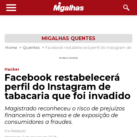
MIGALHAS QUENTES
Home
>
Quentes
>
Facebook restabelecerá perfil do Instagram de tab
PUBLICIDADE
Hacker
Facebook restabelecerá
perfil do Instagram de
tabacaria que foi invadido
Magistrado reconheceu o risco de prejuízos
financeiros à empresa e de exposição de
consumidores a fraudes.
Da Redação
domingo, 9 de março de 2025