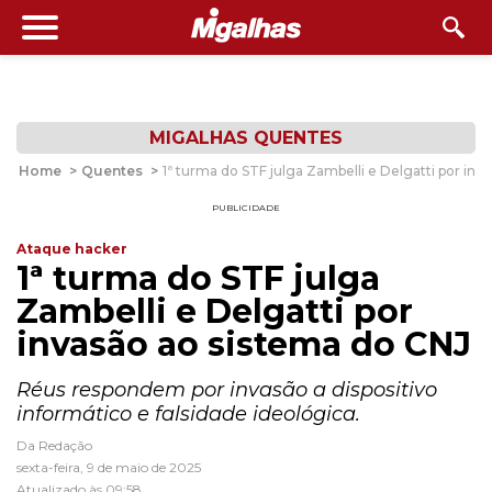
MIGALHAS QUENTES
Home
>
Quentes
>
1ª turma do STF julga Zambelli e Delgatti por in
PUBLICIDADE
Ataque hacker
1ª turma do STF julga
Zambelli e Delgatti por
invasão ao sistema do CNJ
Réus respondem por invasão a dispositivo
informático e falsidade ideológica.
Da Redação
sexta-feira, 9 de maio de 2025
Atualizado às 09:58