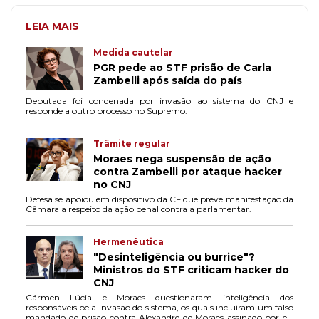
LEIA MAIS
Medida cautelar
PGR pede ao STF prisão de Carla
Zambelli após saída do país
Deputada foi condenada por invasão ao sistema do CNJ e
responde a outro processo no Supremo.
Trâmite regular
Moraes nega suspensão de ação
contra Zambelli por ataque hacker
no CNJ
Defesa se apoiou em dispositivo da CF que preve manifestação da
Câmara a respeito da ação penal contra a parlamentar.
Hermenêutica
"Desinteligência ou burrice"?
Ministros do STF criticam hacker do
CNJ
Cármen Lúcia e Moraes questionaram inteligência dos
responsáveis pela invasão do sistema, os quais incluíram um falso
mandado de prisão contra Alexandre de Moraes assinado por ele