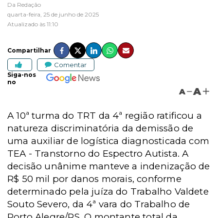
Da Redação
quarta-feira, 25 de junho de 2025
Atualizado às 11:10
Compartilhar
Comentar
Siga-nos
no
A
A
A 10ª turma do TRT da 4ª região ratificou a
natureza discriminatória da demissão de
uma auxiliar de logística diagnosticada com
TEA - Transtorno do Espectro Autista. A
decisão unânime manteve a indenização de
R$ 50 mil por danos morais, conforme
determinado pela juíza do Trabalho Valdete
Souto Severo, da 4ª vara do Trabalho de
Porto Alegre/RS. O montante total da