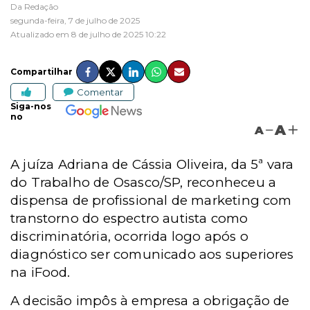
Da Redação
segunda-feira, 7 de julho de 2025
Atualizado em 8 de julho de 2025 10:22
Compartilhar
Comentar
Siga-nos
no
A
A
A juíza
Adriana de Cássia Oliveira, da
5ª vara
do Trabalho de Osasco/SP, reconheceu a
dispensa de profissional de marketing com
transtorno do espectro autista como
discriminatória, ocorrida logo após o
diagnóstico ser comunicado aos superiores
na iFood.
A decisão impôs à empresa a obrigação de