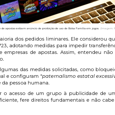
e de apostas exibam anúncio de proibição de uso de Bolsa Família em jogos.
(Imagem: P
aioria dos pedidos liminares. Ele considerou 
.723, adotando medidas para impedir transferên
 de empresas de apostas. Assim, entendeu não
o.
algumas das medidas solicitadas, como bloquei
al e configuram "
paternalismo estatal excessi
de da pessoa humana.
gir o acesso de um grupo à publicidade de uma
ficiente, fere direitos fundamentais e não cabe