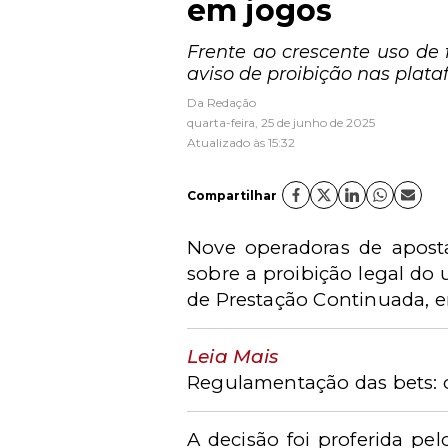
em jogos
Frente ao crescente uso de
aviso de proibição nas plata
Da Redação
quarta-feira, 25 de junho de 2025
Atualizado às 15:32
Compartilhar
Nove operadoras de aposta
sobre a proibição legal do 
de Prestação Continuada, e
Leia Mais
Regulamentação das bets: 
A decisão foi proferida pel