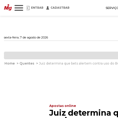
ENTRAR
CADASTRAR
SERVIÇ
sexta-feira, 7 de agosto de 2026
Home
>
Quentes
>
Juiz determina que bets alertem contra uso do B
Apostas online
Juiz determina q