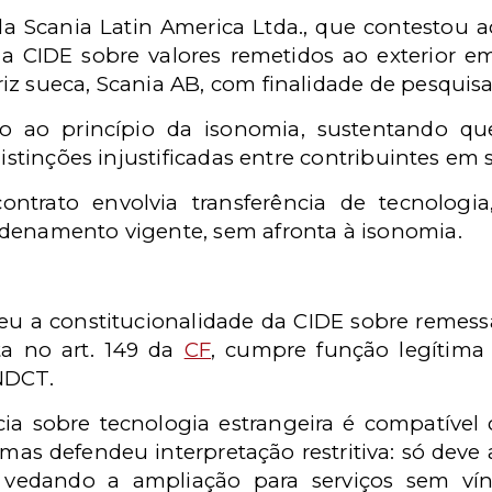
ela Scania Latin America Ltda., que contestou 
 CIDE sobre valores remetidos ao exterior em
iz sueca, Scania AB, com finalidade de pesquis
o ao princípio da isonomia, sustentando que
distinções injustificadas entre contribuintes em 
ntrato envolvia transferência de tecnologia
denamento vigente, sem afronta à isonomia.
eu a constitucionalidade da CIDE sobre remessa
ta no art. 149 da
CF
, cumpre função legítima
NDCT.
cia sobre tecnologia estrangeira é compatíve
as defendeu interpretação restritiva: só deve 
, vedando a ampliação para serviços sem v