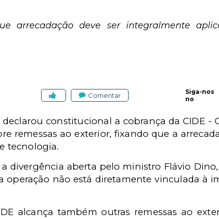
que arrecadação deve ser integralmente apli
Siga-nos
Comentar
no
TF declarou constitucional a cobrança da CIDE -
 remessas ao exterior, fixando que a arrecad
e tecnologia.
 a divergência aberta pelo ministro Flávio Din
 operação não está diretamente vinculada à i
CIDE alcança também outras remessas ao exteri