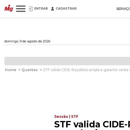
ENTRAR
CADASTRAR
SERVIÇ
domingo, 9 de agosto de 2026
Home
>
Quentes
>
STF valida CIDE-Royalties ampla e garante verba 
Sessão | STF
STF valida CIDE-