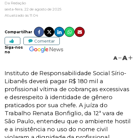
Da Redação
sexta-feira, 22 de agosto de 2025
Atualizado às 11:04
Compartilhar
Comentar
Siga-nos
no
A
A
Instituto de Responsabilidade Social Sírio-
Libanês deverá pagar R$ 180 mil a
profissional vítima de cobranças excessivas
e desrespeito à identidade de gênero
praticados por sua chefe. A juíza do
Trabalho Renata Bonfiglio, da 12ª vara de
São Paulo, entendeu que o ambiente hostil
e a insistência no uso do nome civil
violaram a dignidade da profissional.