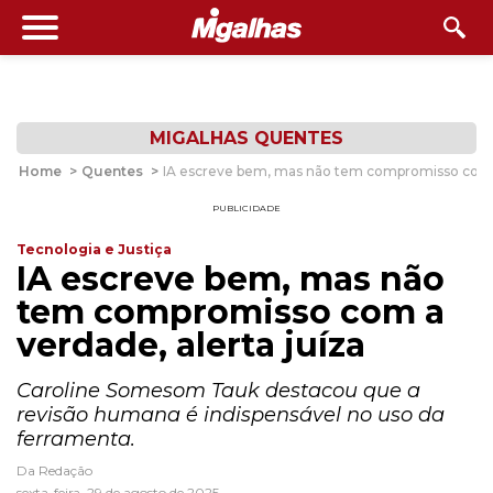
MIGALHAS QUENTES
Home
>
Quentes
>
IA escreve bem, mas não tem compromisso com a 
PUBLICIDADE
Tecnologia e Justiça
IA escreve bem, mas não
tem compromisso com a
verdade, alerta juíza
Caroline Somesom Tauk destacou que a
revisão humana é indispensável no uso da
ferramenta.
Da Redação
sexta-feira, 29 de agosto de 2025