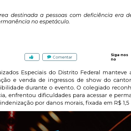
ea destinada a pessoas com deficiência era de d
ermanência no espetáculo.
Siga-nos
Comentar
no
uizados Especiais do Distrito Federal mantev
ação e venda de ingressos de show do canto
ssibilidade durante o evento. O colegiado reco
a, enfrentou dificuldades para acessar e perm
indenização por danos morais, fixada em R$ 1,5 