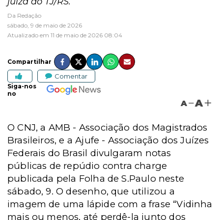
juíza do TJ/RS.
Da Redação
sábado, 9 de maio de 2026
Atualizado em 11 de maio de 2026 08:04
Compartilhar
Comentar
Siga-nos
no
A
A
O CNJ, a AMB - Associação dos Magistrados
Brasileiros, e a Ajufe - Associação dos Juízes
Federais do Brasil divulgaram notas
públicas de repúdio contra charge
publicada pela Folha de S.Paulo neste
sábado, 9. O desenho, que utilizou a
imagem de uma lápide com a frase “Vidinha
mais ou menos, até perdê-la junto dos