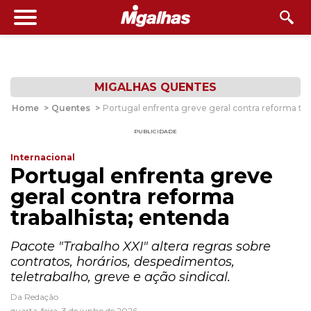
MIGALHAS QUENTES
Home
>
Quentes
>
Portugal enfrenta greve geral contra reforma tra
PUBLICIDADE
Internacional
Portugal enfrenta greve
geral contra reforma
trabalhista; entenda
Pacote "Trabalho XXI" altera regras sobre
contratos, horários, despedimentos,
teletrabalho, greve e ação sindical.
Da Redação
quarta-feira, 3 de junho de 2026