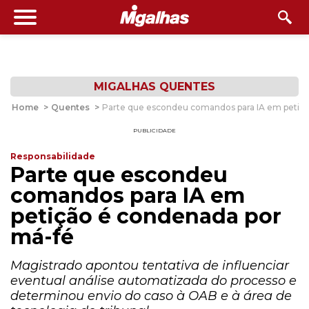
MIGALHAS QUENTES
Home
>
Quentes
>
Parte que escondeu comandos para IA em petiç
PUBLICIDADE
Responsabilidade
Parte que escondeu
comandos para IA em
petição é condenada por
má-fé
Magistrado apontou tentativa de influenciar
eventual análise automatizada do processo e
determinou envio do caso à OAB e à área de