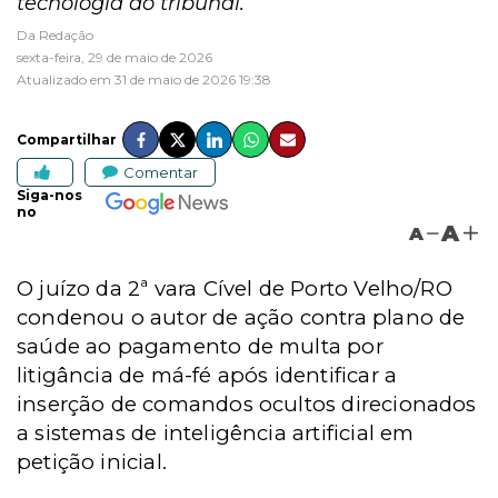
tecnologia do tribunal.
Da Redação
sexta-feira, 29 de maio de 2026
Atualizado em 31 de maio de 2026 19:38
Compartilhar
Comentar
Siga-nos
no
A
A
O juízo da 2ª vara Cível de Porto Velho/RO
condenou o autor de ação contra plano de
saúde ao pagamento de multa por
litigância de má-fé após identificar a
inserção de comandos ocultos direcionados
a sistemas de inteligência artificial em
petição inicial.