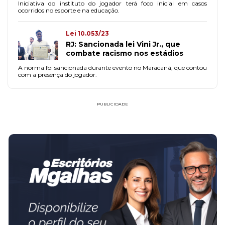
Iniciativa do instituto do jogador terá foco inicial em casos
ocorridos no esporte e na educação.
Lei 10.053/23
RJ: Sancionada lei Vini Jr., que
combate racismo nos estádios
A norma foi sancionada durante evento no Maracanã, que contou
com a presença do jogador.
PUBLICIDADE
FAÇA PARTE!
CADASTRE-SE
Fórum Delivery
www.forumdelivery.com.br
Desde 2011 fazendo escritórios de advocacia atuarem em qualquer