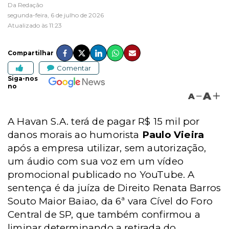
Da Redação
segunda-feira, 6 de julho de 2026
Atualizado às 11:23
Compartilhar
Comentar
Siga-nos
no
A
A
A Havan S.A. terá de pagar R$ 15 mil por
danos morais ao humorista
Paulo Vieira
após a empresa utilizar, sem autorização,
um áudio com sua voz em um vídeo
promocional publicado no YouTube.
A
sentença é da juíza de Direito Renata Barros
Souto Maior Baiao, da 6ª vara Cível do Foro
Central de SP, que também confirmou a
liminar determinando a retirada do