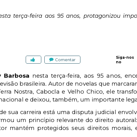
ta terça-feira aos 95 anos, protagonizou imp
Siga-nos
Comentar
no
y Barbosa
nesta terça-feira, aos 95 anos, enc
evisão brasileira. Autor de novelas que marcar
erra Nostra, Cabocla e Velho Chico, ele transf
 nacional e deixou, também, um importante lega
s de sua carreira está uma disputa judicial env
rmou um princípio relevante do direito autor
utor mantém protegidos seus direitos morais, 