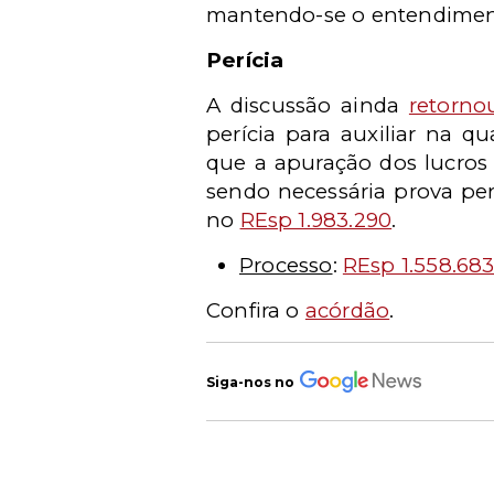
mantendo-se o entendiment
Perícia
A discussão ainda
retorno
perícia para auxiliar na 
que a apuração dos lucros
sendo necessária prova per
no
REsp 1.983.290
.
Processo
:
REsp 1.558.68
Confira o
acórdão
.
Siga-nos no