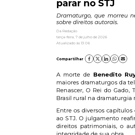
parar no STJ
Dramaturgo, que morreu nes
sobre direitos autorais.
Da Redação
terça-feira, 7 de julho de 2026
Atualizado às 13:06
Compartilhar
A morte de
Benedito Ru
maiores dramaturgos da tel
Renascer, O Rei do Gado, T
Brasil rural na dramaturgia
Entre os diversos capítulo
ao STJ. O julgamento reafi
direitos patrimoniais, o a
integridade de sua obra.