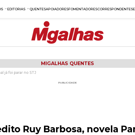
OS
EDITORIAS
QUENTES
APOIADORES
FOMENTADORES
CORRESPONDENTES
MIGALHAS QUENTES
 já foi parar no STJ
PUBLICIDADE
ito Ruy Barbosa, novela Pan