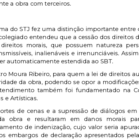
te a obra com terceiros.
urma do STJ fez uma distinção importante entre o
O colegiado entendeu que a cessão dos direitos
 direitos morais, que possuem natureza per
smissíveis, inalienáveis e irrenunciáveis. Assi
er automaticamente estendida ao SBT.
ro Moura Ribeiro, para quem a lei de direitos au
egridade da obra, podendo se opor a modificaçõe
ntendimento também foi fundamentado na C
 e Artísticas.
ortes de cenas e a supressão de diálogos em 
 da obra e resultaram em danos morais pa
ento de indenização, cujo valor seria apurad
 os embargos de declaração apresentados pela 