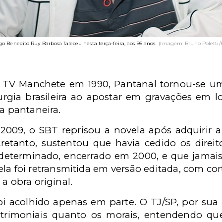
 Benedito Ruy Barbosa faleceu nesta terça-feira, aos 95 anos.
(Imagem: Bruno Poletti/
a TV Manchete em 1990, Pantanal tornou-se 
urgia brasileira ao apostar em gravações em 
ra pantaneira.
2009, o SBT reprisou a novela após adquirir 
retanto, sustentou que havia cedido os direit
determinado, encerrado em 2000, e que jamais
 foi retransmitida em versão editada, com cor
a obra original.
foi acolhido apenas em parte. O TJ/SP, por sua
trimoniais quanto os morais, entendendo qu