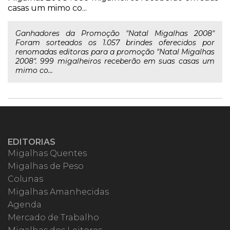
casas um mimo co...
Ganhadores da Promoção "Natal Migalhas 2008"
Foram sorteados os 1.057 brindes oferecidos por
renomadas editoras para a promoção "Natal Migalhas
2008". 999 migalheiros receberão em suas casas um
mimo co...
EDITORIAS
Migalhas Quentes
Migalhas de Peso
Colunas
Migalhas Amanhecidas
Agenda
Mercado de Trabalho