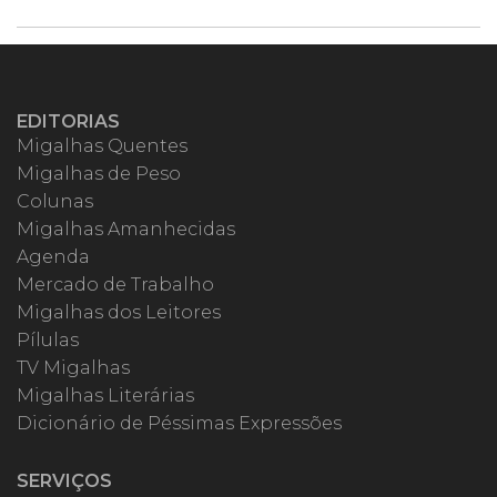
EDITORIAS
Migalhas Quentes
Migalhas de Peso
Colunas
Migalhas Amanhecidas
Agenda
Mercado de Trabalho
Migalhas dos Leitores
Pílulas
TV Migalhas
Migalhas Literárias
Dicionário de Péssimas Expressões
SERVIÇOS